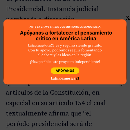
Presidencial. Instancia judicial
X
nombrada a discreción
presidencial y con la anuencia de
la mayoría parlamentaria de
Nuevas Ideas en la Asamblea
Legislativa. Una eventual
reelección de Bukele, supondría
un choque directo con cuatro
artículos de la Constitución, en
especial en su artículo 154 el cual
textualmente afirma que “el
período presidencial será de