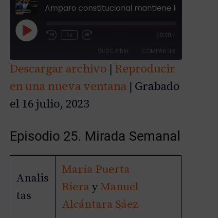
Amparo constitucional mantiene la continuidad electoral en Guatemala, Nicaragua y Colombia definen su frontera y Bukele oficializa su interés de mantenerse en el poder. Mirada Semanal
R
1x
00:00
/
e
SUSCRIBIR
COMPARTIR
p
Descargar archivo
|
Reproducir
r
COMPAR
o
en una nueva ventana
|
Grabado
TIR
FEED RSS
d
ENLACE
el 16 julio, 2023
u
c
INCRUST
i
AR
Episodio 25. Mirada Semanal
r
e
p
María Puerta
i
Analis
s
Riera
y
Manuel
o
tas
d
Alcántara Sáez
i