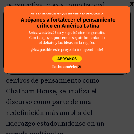
X
perspectiva, voces como Fareed
Zakaria advierten que la
narrativa identitaria y
civilizatoria puede reforzar la
cohesión interna, pero también
tensionar el delicado equilibrio
de la alianza atlántica. Y en
centros de pensamiento como
Chatham House, se analiza el
discurso como parte de una
redefinición más amplia del
liderazgo estadounidense en un