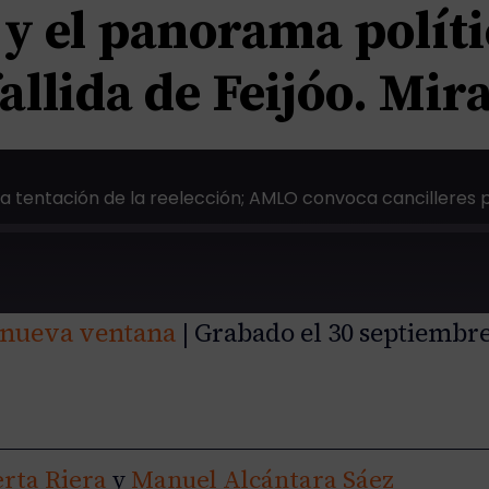
a y el panorama polít
 fallida de Feijóo. Mi
 nueva ventana
|
Grabado el 30 septiembre
rta Riera
y
Manuel Alcántara Sáez