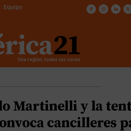
Equipo
Una región, todas las voces
o Martinelli y la ten
onvoca cancilleres p