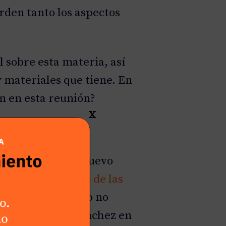
D
D
rden tanto los aspectos
 sobre esta materia, así
 materiales que tiene. En
n en esta reunión?
X
los Diputados un nuevo
dos los
resultados de las
berto Núñez Feijóo no
uceda a Pedro Sánchez en