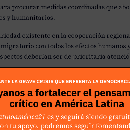
para procurar medidas coordinadas que abo
os y humanitarios.
riedad existente en la cooperación regional
migratorio con todos los efectos humanos y
spectos deberían ser de prioritaria atenció
n mayoría parlamentaria en España
 esta semana se celebró en el Congreso de 
lidad de conformar gobierno una vez conoci
e avizoraba el líder del Partido Popular, Al
cesario para poder armar un gobierno que s