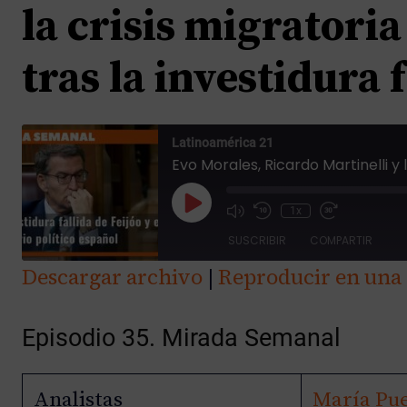
la crisis migratori
tras la investidura
Latinoamérica 21
R
1x
e
SUSCRIBIR
COMPARTIR
p
Descargar archivo
r
|
Reproducir en una
COMPAR
o
TIR
d
FEED RSS
Episodio 35. Mirada Semanal
u
ENLACE
c
INCRUST
i
AR
Analistas
María Pue
r