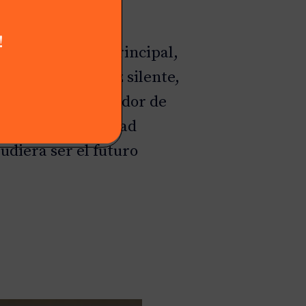
en su propósito principal,
 un Pedro Sánchez silente,
 que giran alrededor de
r para la integridad
udiera ser el futuro