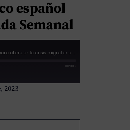
ico español
rada Semanal
Evo Morales, Ricardo Martinelli y la tentación de la reelección; AMLO convoca cancilleres para atender la crisis migratoria y el panorama político español tras la investidura fallida de Feijóo. Mirada Semanal
00:00
/
, 2023