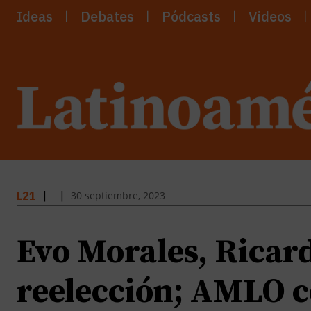
Ideas
Debates
Pódcasts
Videos
30 septiembre, 2023
L21
|
|
Evo Morales, Ricard
reelección; AMLO c