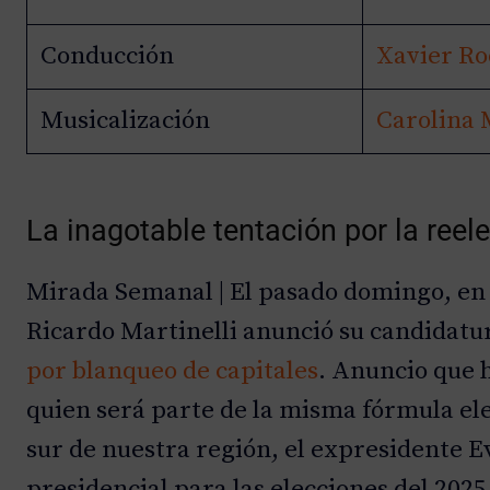
e
p
Conducción
Xavier Ro
i
s
o
Musicalización
Carolina 
d
i
o
La inagotable tentación por la reel
Mirada Semanal | El pasado domingo, e
Ricardo Martinelli anunció su candidatur
por blanqueo de capitales
. Anuncio que 
quien será parte de la misma fórmula ele
sur de nuestra región, el expresidente E
presidencial para las elecciones del 2025