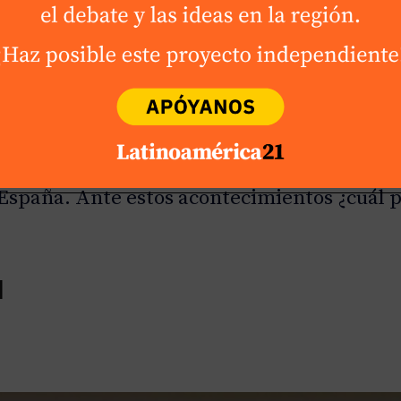
 viernes, su intento de investidura encalló 
o fortalecida en el propio debate frente a
a. Especialmente frente a los señalamientos
dependentistas y el efecto que pudiera tene
 España. Ante estos acontecimientos ¿cuál p
l