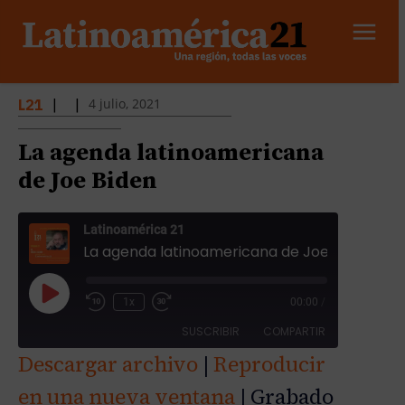
4 julio, 2021
L21
|
|
La agenda latinoamericana
de Joe Biden
Latinoamérica 21
La agenda latinoamericana de Joe Biden
R
1x
00:00
/
e
SUSCRIBIR
COMPARTIR
p
Descargar archivo
|
Reproducir
r
COMPAR
o
en una nueva ventana
|
Grabado
TIR
FEED RSS