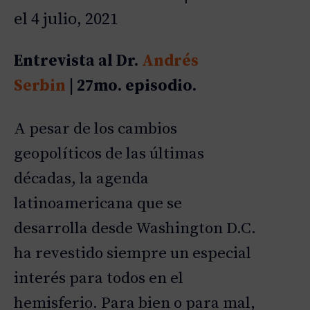
d
ENLACE
el 4 julio, 2021
u
c
INCRUST
i
AR
Entrevista al Dr.
Andrés
r
e
Serbin
| 27mo. episodio.
p
i
A pesar de los cambios
s
o
geopolíticos de las últimas
d
i
décadas, la agenda
o
latinoamericana que se
desarrolla desde Washington D.C.
ha revestido siempre un especial
interés para todos en el
hemisferio. Para bien o para mal,