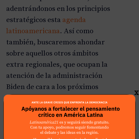
|
adentrándonos en los principios
estratégicos esta
agenda
latinoamericana
. Así como
también, buscaremos ahondar
sobre aquellos otros ámbitos
extra regionales, que ocupan la
atención de la administración
Biden de cara a los próximos
X
años. Partiendo sobre la base de
lo que ya hemos podido conocer
durante estos primeros meses