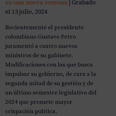
en una nueva ventana
|
Grabado
TIR
FEED RSS
d
ENLACE
el 13 julio, 2024
u
c
INCRUST
i
AR
Recientemente el presidente
r
e
colombiano Gustavo Petro
p
juramentó a cuatro nuevos
i
s
ministros de su gabinete.
o
Modificaciones con las que busca
d
i
impulsar su gobierno, de cara a la
o
segunda mitad de su gestión y de
un último semestre legislativo del
2024 que promete mayor
crispación política.