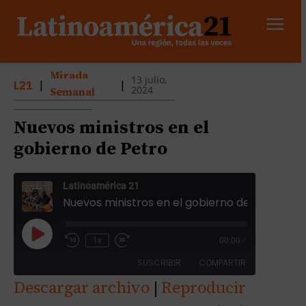
Mirada
13 julio,
L21
|
|
2024
Semanal
Nuevos ministros en el
gobierno de Petro
Latinoamérica 21
Nuevos ministros en el gobierno de Petro
R
1x
00:00
/
e
SUSCRIBIR
COMPARTIR
p
Descargar archivo
|
Reproducir
r
COMPAR
o