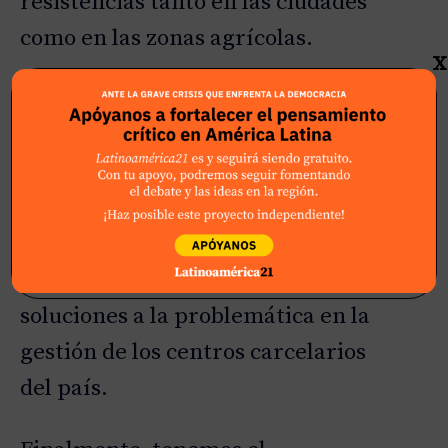
resistencias tanto en las ciudades
como en las zonas agrícolas.
X
También está el caso de Ángel
María Buitriago como flamante
ministra de Justicia y quién será
la encargada de promover, ante
el Congreso la polémica reforma
judicial. Así como también buscar
soluciones a la problemática en la
gestión de los centros carcelarios
del país.