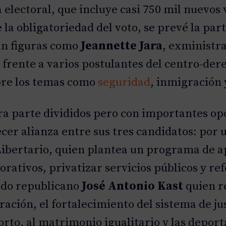
lectoral, que incluye casi 750 mil nuevos 
 la obligatoriedad del voto, se prevé la par
lan figuras como
Jeannette Jara
, exministra
 frente a varios postulantes del centro-der
bre los temas como
seguridad
, inmigración
ora parte divididos pero con importantes o
er alianza entre sus tres candidatos: por
 Libertario, quien plantea un programa de a
rativos, privatizar servicios públicos y ref
tido republicano
José Antonio Kast
quien r
ación, el fortalecimiento del sistema de jus
rto, al matrimonio igualitario y las depor