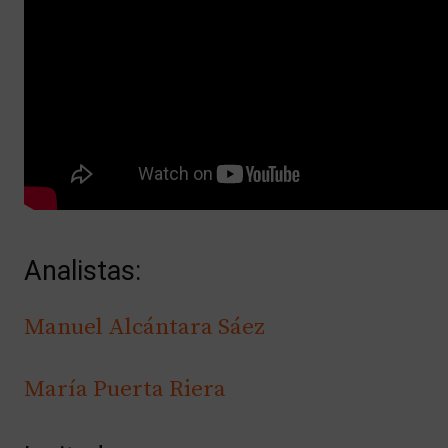
Analistas:
Manuel Alcántara Sáez
María Puerta Riera