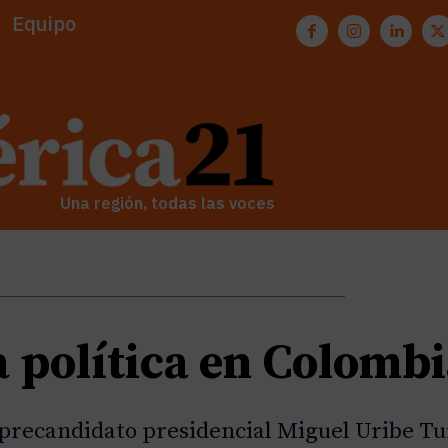
Equipo
Una región, todas las voces
ia política en Colomb
y precandidato presidencial Miguel Uribe T