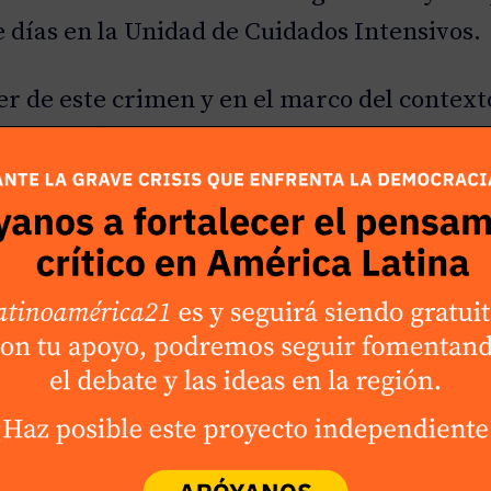
días en la Unidad de Cuidados Intensivos.
er de este crimen y en el marco del context
r detrás de este nuevo atentado político? 
 prometía Gustavo Petro? ¿Qué medidas deb
 corto y mediano plazo, para que la violencia
 serán parte del episodio de hoy.