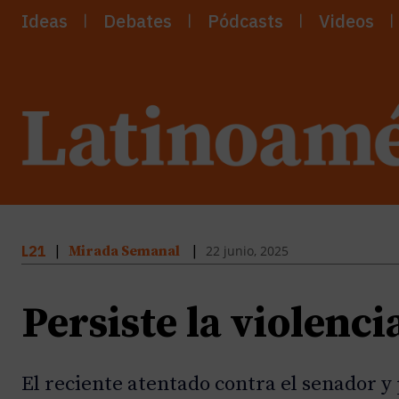
Ideas
Debates
Pódcasts
Videos
22 junio, 2025
L21
|
Mirada Semanal
|
Persiste la violenc
El reciente atentado contra el senador 