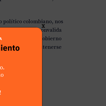
o político colombiano, nos
X
¿este incidente convalida
ería adoptar el gobierno
 política pueda contenerse