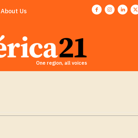
About Us
One region, all voices