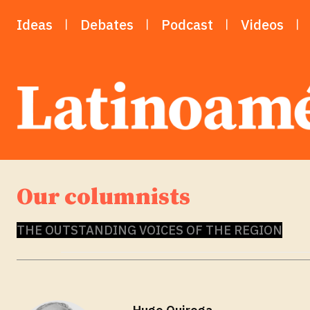
Ideas
Debates
Podcast
Videos
Our columnists
THE OUTSTANDING VOICES OF THE REGION