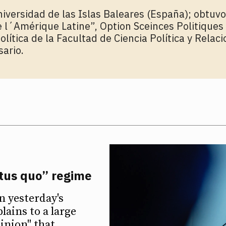
Universidad de las Islas Baleares (España); obtu
l´Amérique Latine”, Option Sceinces Politiques (
olítica de la Facultad de Ciencia Política y Relac
ario.
atus quo” regime
n yesterday's
ains to a large
inion" that