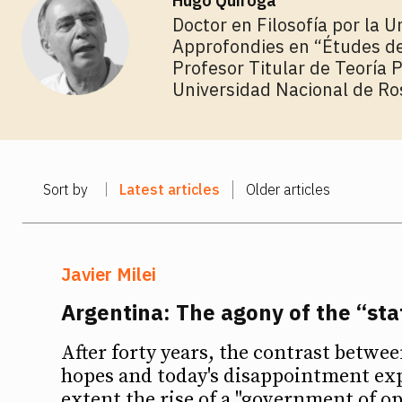
Hugo Quiroga
Doctor en Filosofía por la 
Approfondies en “Études de 
Profesor Titular de Teoría P
Universidad Nacional de Ros
Sort by
Latest articles
Older articles
Javier Milei
Argentina: The agony of the “st
After forty years, the contrast betwee
hopes and today's disappointment expl
extent the rise of a "government of op