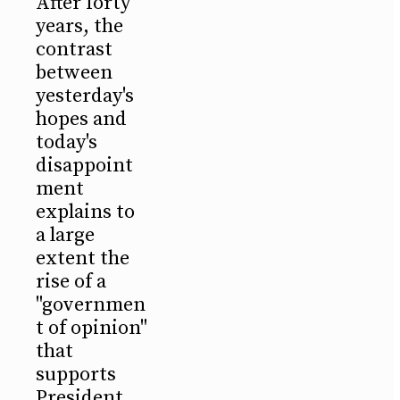
After forty
years, the
contrast
between
yesterday's
hopes and
today's
disappoint
ment
explains to
a large
extent the
rise of a
"governmen
t of opinion"
that
supports
President