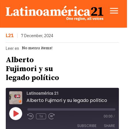
L21
|
7 December, 2024
No menu items!
Leer en
Alberto
Fujimori y su
legado político
Latinoamérica 21
Alberto Fujimori y su legado político
P
1x
00:00
/
l
SUBSCRIBE
SHARE