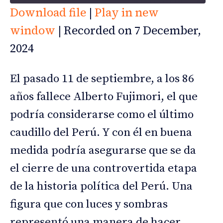
a
Download file
|
Play in new
y
E
SHARE
window
|
Recorded on 7 December,
RSS FEED
p
LINK
2024
i
s
EMBED
o
El pasado 11 de septiembre, a los 86
d
e
años fallece Alberto Fujimori, el que
podría considerarse como el último
caudillo del Perú. Y con él en buena
medida podría asegurarse que se da
el cierre de una controvertida etapa
de la historia política del Perú. Una
figura que con luces y sombras
representó una manera de hacer