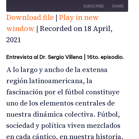
l
SUBSCRIBE
SHARE
a
Download file
|
Play in new
y
E
SHARE
window
|
Recorded on 18 April,
RSS FEED
p
LINK
2021
i
s
EMBED
o
Entrevista al Dr. Sergio Villena | 16to. episodio.
d
e
A lo largo y ancho de la extensa
región latinoamericana, la
fascinación por el fútbol constituye
uno de los elementos centrales de
nuestra dinámica colectiva. Fútbol,
sociedad y política viven mezclados
en cada cántico, en nuestra historia,