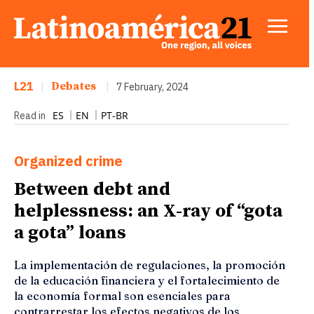
L21
|
Debates
|
7 February, 2024
ES
EN
PT-BR
Read in
Organized crime
Between debt and
helplessness: an X-ray of “gota
a gota” loans
La implementación de regulaciones, la promoción
de la educación financiera y el fortalecimiento de
la economía formal son esenciales para
contrarrestar los efectos negativos de los